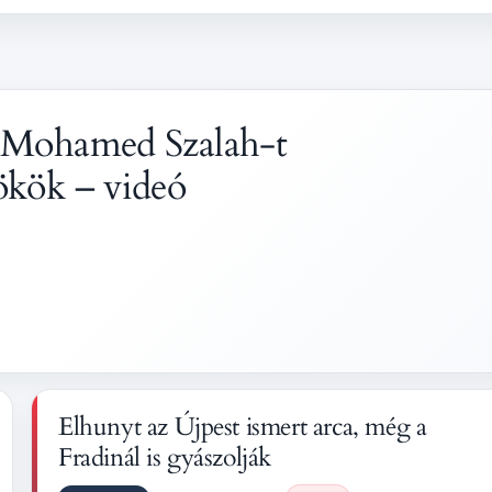
t, Mohamed Szalah-t
rökök – videó
Elhunyt az Újpest ismert arca, még a
Fradinál is gyászolják