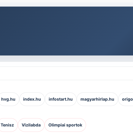
hvg.hu
index.hu
infostart.hu
magyarhirlap.hu
origo
Tenisz
Vízilabda
Olimpiai sportok