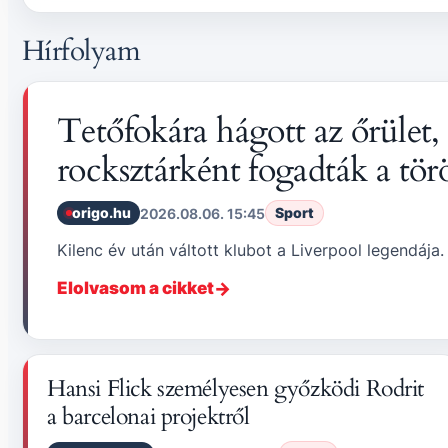
Hírfolyam
Tetőfokára hágott az őrüle
rocksztárként fogadták a tö
origo.hu
Sport
2026.08.06. 15:45
Kilenc év után váltott klubot a Liverpool legendája.
Elolvasom a cikket
Hansi Flick személyesen győzködi Rodrit
a barcelonai projektről