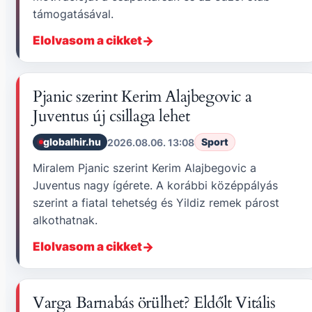
támogatásával.
Elolvasom a cikket
Pjanic szerint Kerim Alajbegovic a
Juventus új csillaga lehet
globalhir.hu
Sport
2026.08.06. 13:08
Miralem Pjanic szerint Kerim Alajbegovic a
Juventus nagy ígérete. A korábbi középpályás
szerint a fiatal tehetség és Yildiz remek párost
alkothatnak.
Elolvasom a cikket
Varga Barnabás örülhet? Eldőlt Vitális