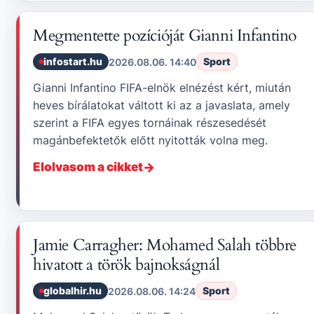
Megmentette pozícióját Gianni Infantino
infostart.hu
Sport
2026.08.06. 14:40
Gianni Infantino FIFA-elnök elnézést kért, miután
heves bírálatokat váltott ki az a javaslata, amely
szerint a FIFA egyes tornáinak részesedését
magánbefektetők előtt nyitották volna meg.
Elolvasom a cikket
Jamie Carragher: Mohamed Salah többre
hivatott a török bajnokságnál
globalhir.hu
Sport
2026.08.06. 14:24