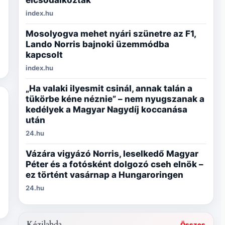
elcsodálkoztak
index.hu
Mosolyogva mehet nyári szünetre az F1,
Lando Norris bajnoki üzemmódba
kapcsolt
index.hu
„Ha valaki ilyesmit csinál, annak talán a
tükörbe kéne néznie” – nem nyugszanak a
kedélyek a Magyar Nagydíj koccanása
után
24.hu
Vázára vigyázó Norris, leselkedő Magyar
Péter és a fotósként dolgozó cseh elnök –
ez történt vasárnap a Hungaroringen
24.hu
Kézilabda
Összes