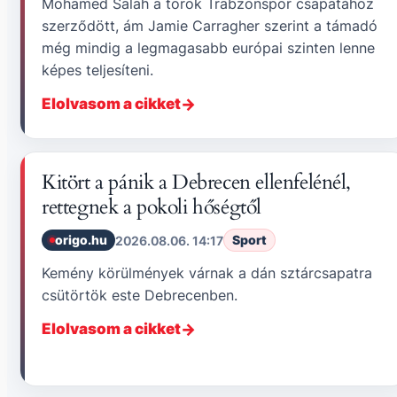
Mohamed Salah a török Trabzonspor csapatához
szerződött, ám Jamie Carragher szerint a támadó
még mindig a legmagasabb európai szinten lenne
képes teljesíteni.
Elolvasom a cikket
Kitört a pánik a Debrecen ellenfelénél,
rettegnek a pokoli hőségtől
origo.hu
Sport
2026.08.06. 14:17
Kemény körülmények várnak a dán sztárcsapatra
csütörtök este Debrecenben.
Elolvasom a cikket