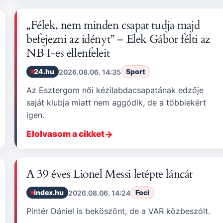
„Félek, nem minden csapat tudja majd
befejezni az idényt” – Elek Gábor félti az
NB I-es ellenfeleit
24.hu
Sport
2026.08.06. 14:35
Az Esztergom női kézilabdacsapatának edzője
saját klubja miatt nem aggódik, de a többiekért
igen.
Elolvasom a cikket
A 39 éves Lionel Messi letépte láncát
index.hu
Foci
2026.08.06. 14:24
Pintér Dániel is beköszönt, de a VAR közbeszólt.