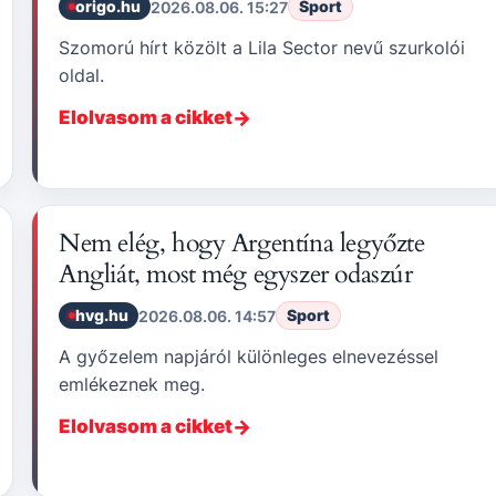
origo.hu
Sport
2026.08.06. 15:27
Szomorú hírt közölt a Lila Sector nevű szurkolói
oldal.
Elolvasom a cikket
Nem elég, hogy Argentína legyőzte
Angliát, most még egyszer odaszúr
hvg.hu
Sport
2026.08.06. 14:57
A győzelem napjáról különleges elnevezéssel
emlékeznek meg.
Elolvasom a cikket