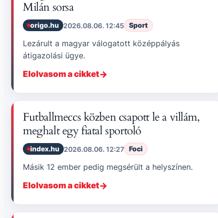
Milán sorsa
origo.hu
Sport
2026.08.06. 12:45
Lezárult a magyar válogatott középpályás
átigazolási ügye.
Elolvasom a cikket
Futballmeccs közben csapott le a villám,
meghalt egy fiatal sportoló
index.hu
Foci
2026.08.06. 12:27
Másik 12 ember pedig megsérült a helyszínen.
Elolvasom a cikket