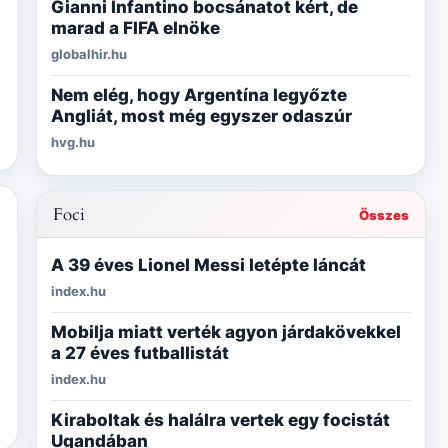
Gianni Infantino bocsánatot kért, de
marad a FIFA elnöke
globalhir.hu
Nem elég, hogy Argentína legyőzte
Angliát, most még egyszer odaszúr
hvg.hu
Foci
Összes
A 39 éves Lionel Messi letépte láncát
index.hu
Mobilja miatt verték agyon járdakövekkel
a 27 éves futballistát
index.hu
Kiraboltak és halálra vertek egy focistát
Ugandában