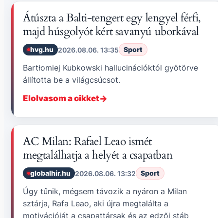
Átúszta a Balti-tengert egy lengyel férfi,
majd húsgolyót kért savanyú uborkával
hvg.hu
Sport
2026.08.06. 13:35
Bartłomiej Kubkowski hallucinációktól gyötörve
állította be a világcsúcsot.
Elolvasom a cikket
AC Milan: Rafael Leao ismét
megtalálhatja a helyét a csapatban
globalhir.hu
Sport
2026.08.06. 13:32
Úgy tűnik, mégsem távozik a nyáron a Milan
sztárja, Rafa Leao, aki újra megtalálta a
motivációját a csapattársak és az edzői stáb