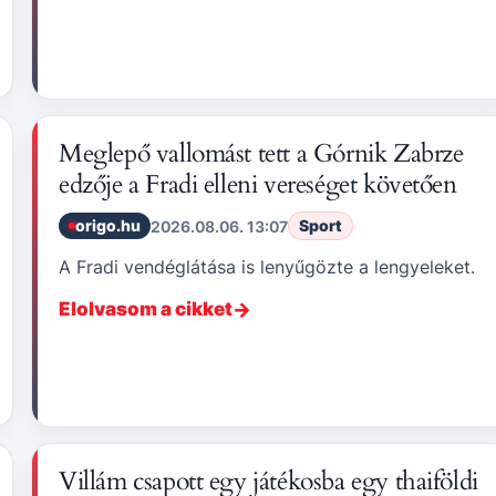
Meglepő vallomást tett a Górnik Zabrze
edzője a Fradi elleni vereséget követően
origo.hu
Sport
2026.08.06. 13:07
A Fradi vendéglátása is lenyűgözte a lengyeleket.
Elolvasom a cikket
Villám csapott egy játékosba egy thaiföldi