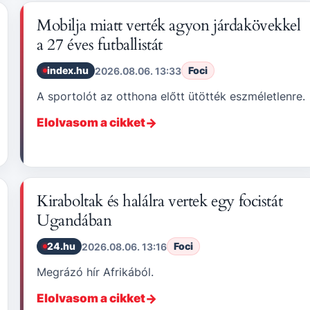
Mobilja miatt verték agyon járdakövekkel
a 27 éves futballistát
index.hu
Foci
2026.08.06. 13:33
A sportolót az otthona előtt ütötték eszméletlenre.
Elolvasom a cikket
Kiraboltak és halálra vertek egy focistát
Ugandában
24.hu
Foci
2026.08.06. 13:16
Megrázó hír Afrikából.
Elolvasom a cikket