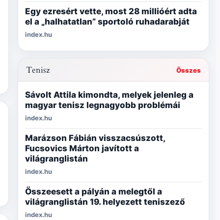
Egy ezresért vette, most 28 millióért adta
el a „halhatatlan” sportoló ruhadarabját
index.hu
Tenisz
Összes
Sávolt Attila kimondta, melyek jelenleg a
magyar tenisz legnagyobb problémái
index.hu
Marázson Fábián visszacsúszott,
Fucsovics Márton javított a
világranglistán
index.hu
Összeesett a pályán a melegtől a
világranglistán 19. helyezett teniszező
index.hu