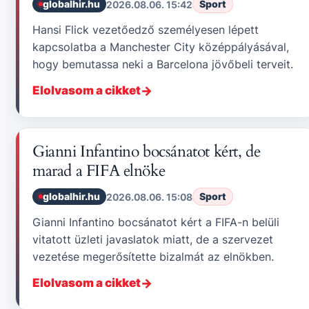
globalhir.hu
Sport
2026.08.06. 15:42
Hansi Flick vezetőedző személyesen lépett
kapcsolatba a Manchester City középpályásával,
hogy bemutassa neki a Barcelona jövőbeli terveit.
Elolvasom a cikket
Gianni Infantino bocsánatot kért, de
marad a FIFA elnöke
globalhir.hu
Sport
2026.08.06. 15:08
Gianni Infantino bocsánatot kért a FIFA-n belüli
vitatott üzleti javaslatok miatt, de a szervezet
vezetése megerősítette bizalmát az elnökben.
Elolvasom a cikket