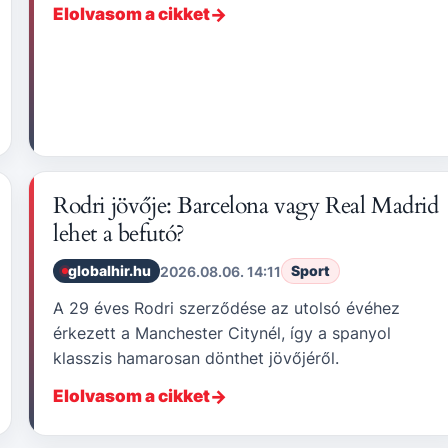
Elolvasom a cikket
Rodri jövője: Barcelona vagy Real Madrid
lehet a befutó?
globalhir.hu
Sport
2026.08.06. 14:11
A 29 éves Rodri szerződése az utolsó évéhez
érkezett a Manchester Citynél, így a spanyol
klasszis hamarosan dönthet jövőjéről.
Elolvasom a cikket