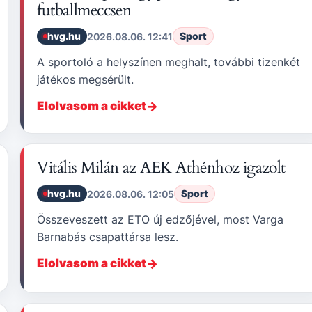
futballmeccsen
hvg.hu
Sport
2026.08.06. 12:41
A sportoló a helyszínen meghalt, további tizenkét
játékos megsérült.
Elolvasom a cikket
Vitális Milán az AEK Athénhoz igazolt
hvg.hu
Sport
2026.08.06. 12:05
Összeveszett az ETO új edzőjével, most Varga
Barnabás csapattársa lesz.
Elolvasom a cikket